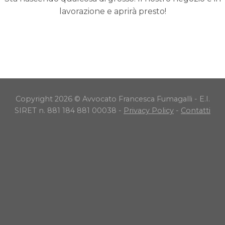
lavorazione e aprirà presto!
Copyright 2026 © Avvocato Francesca Fumagalli - E.I.
SIRET n. 881 184 881 00038 -
Privacy Policy
-
Contatti