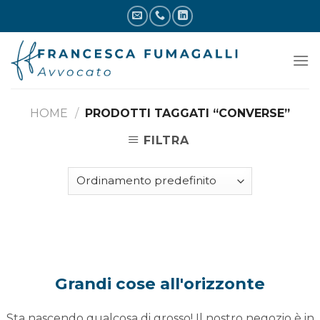
Skip
to
content
HOME
/
PRODOTTI TAGGATI “CONVERSE”
FILTRA
Vai
al
contenuto
Grandi cose all'orizzonte
Sta nascendo qualcosa di grosso! Il nostro negozio è in