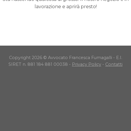
lavorazione e aprirà presto!
Copyright 2026 © Avvocato Francesca Fumagalli - E.I.
SIRET n. 881 184 881 00038 -
Privacy Policy
-
Contatti