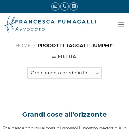
Skip
to
content
HOME
/
PRODOTTI TAGGATI “JUMPER”
FILTRA
Vai
al
contenuto
Grandi cose all'orizzonte
Sta nascendo qualcosa di grosso! Il nostro negozio è in