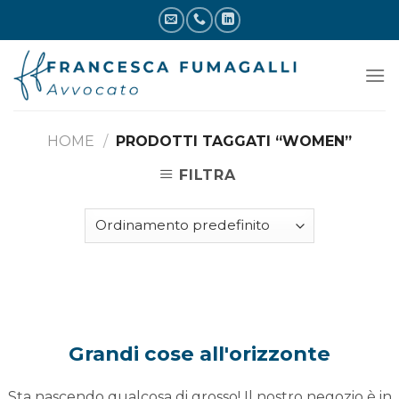
Skip
to
content
HOME
/
PRODOTTI TAGGATI “WOMEN”
FILTRA
Vai
al
contenuto
Grandi cose all'orizzonte
Sta nascendo qualcosa di grosso! Il nostro negozio è in