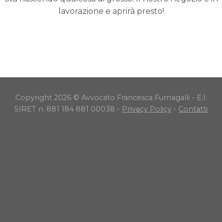
lavorazione e aprirà presto!
Copyright 2026 © Avvocato Francesca Fumagalli - E.I.
SIRET n. 881 184 881 00038 -
Privacy Policy
-
Contatti