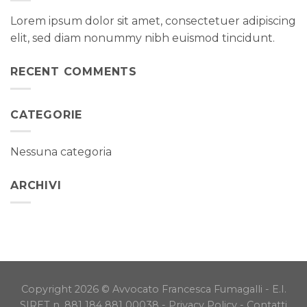
Lorem ipsum dolor sit amet, consectetuer adipiscing
elit, sed diam nonummy nibh euismod tincidunt.
RECENT COMMENTS
CATEGORIE
Nessuna categoria
ARCHIVI
Copyright 2026 © Avvocato Francesca Fumagalli - E.I.
SIRET n. 881 184 881 00038 -
Privacy Policy
-
Contatti